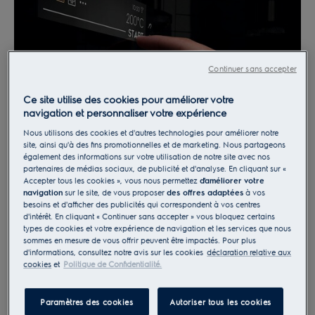
Continuer sans accepter
Ce site utilise des cookies pour améliorer votre
navigation et personnaliser votre expérience
Nous utilisons des cookies et d'autres technologies pour améliorer notre
site, ainsi qu'à des fins promotionnelles et de marketing. Nous partageons
également des informations sur votre utilisation de notre site avec nos
partenaires de médias sociaux, de publicité et d'analyse. En cliquant sur «
Préparation des dumpling vapeur
Accepter tous les cookies », vous nous permettez
d'améliorer votre
navigation
sur le site, de vous proposer
des offres adaptées
à vos
maison
besoins et d'afficher des publicités qui correspondent à vos centres
d'intérêt. En cliquant « Continuer sans accepter » vous bloquez certains
Pelez les pommes de terre et cuisez-les à la vapeur,
types de cookies et votre expérience de navigation et les services que nous
réduisez- les en purée fine et assaisonnez de poivre,
sommes en mesure de vous offrir peuvent être impactés. Pour plus
d'informations, consultez notre avis sur les cookies
déclaration relative aux
sel et noix de muscade.
cookies
et
Politique de Confidentialité.
Mélangez l’oeuf à la purée de pomme de terre ainsi
que la farine tamisée. Saupoudrez le plan de travail
Paramètres des cookies
Autoriser tous les cookies