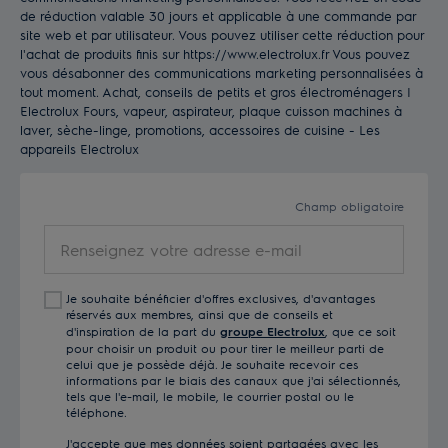
de réduction valable 30 jours et applicable à une commande par
site web et par utilisateur. Vous pouvez utiliser cette réduction pour
l'achat de produits finis sur https://www.electrolux.fr Vous pouvez
vous désabonner des communications marketing personnalisées à
tout moment. Achat, conseils de petits et gros électroménagers |
Electrolux Fours, vapeur, aspirateur, plaque cuisson machines à
laver, sèche-linge, promotions, accessoires de cuisine - Les
appareils Electrolux
Champ obligatoire
Renseignez
votre
adresse
Je souhaite bénéficier d'offres exclusives, d'avantages
e-
réservés aux membres, ainsi que de conseils et
mail
d'inspiration de la part du
groupe Electrolux
, que ce soit
pour choisir un produit ou pour tirer le meilleur parti de
celui que je possède déjà. Je souhaite recevoir ces
informations par le biais des canaux que j'ai sélectionnés,
tels que l'e-mail, le mobile, le courrier postal ou le
téléphone.
J'accepte que mes données soient partagées avec les