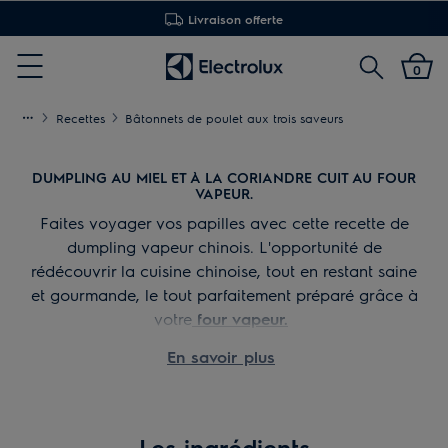
Installation offerte
Rechercher
0
Menu
Recettes
Bâtonnets de poulet aux trois saveurs
DUMPLING AU MIEL ET À LA CORIANDRE CUIT AU FOUR
VAPEUR.
Faites voyager vos papilles avec cette recette de
dumpling vapeur chinois. L'opportunité de
rédécouvrir la cuisine chinoise, tout en restant saine
et gourmande, le tout parfaitement préparé grâce à
votre
four vapeur.
Cette recette de dumpling vapeur maison à base
En savoir plus
de pommes de terre est originale grâce au mélange
miel-coriandre, comme facile à faire, pour
enchanter votre quotidien ! Vous allez ainsi pouvoir
découvrir notre recette de pâte dumpling vapeur
Les ingrédients