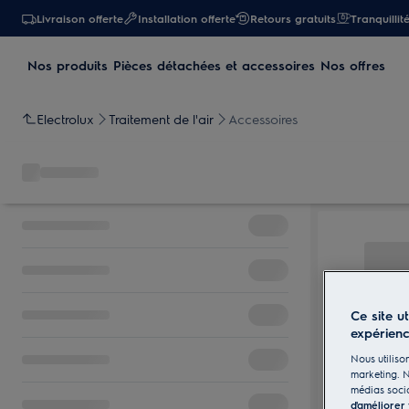
Livraison offerte
Installation offerte
Retours gratuits
Tranquillit
Nos produits
Pièces détachées et accessoires
Nos offres
Electrolux
Traitement de l'air
Accessoires
Ce site u
expérien
Nous utilison
marketing. N
médias socia
d'améliorer