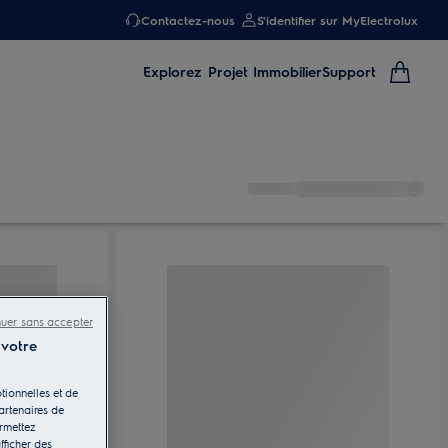
Contactez-nous
S'identifier sur MyElectrolux
Explorez
Projet Immobilier
Support
nuer sans accepter
 votre
tionnelles et de
artenaires de
ermettez
fficher des