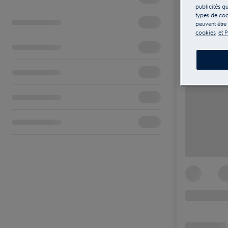
publicités q
types de coo
peuvent être
cookies
et P