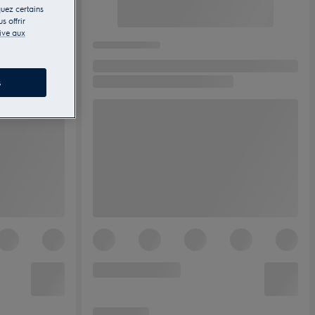
quez certains
s offrir
tive aux
s