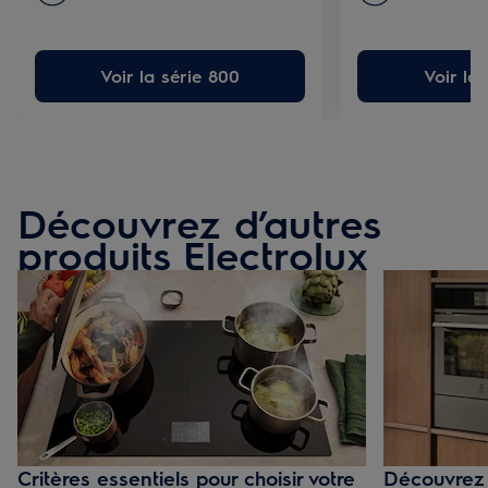
Voir la série 800
Voir la
Découvrez d’autres
produits Electrolux
Critères essentiels pour choisir votre
Découvrez 