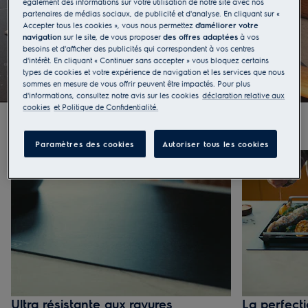
également des informations sur votre utilisation de notre site avec nos
partenaires de médias sociaux, de publicité et d'analyse. En cliquant sur «
La plaque SaphirMatt® Electrolux
Accepter tous les cookies », vous nous permettez
d'améliorer votre
navigation
sur le site, de vous proposer
des offres adaptées
à vos
besoins et d'afficher des publicités qui correspondent à vos centres
d'intérêt. En cliquant « Continuer sans accepter » vous bloquez certains
Voir les produits
types de cookies et votre expérience de navigation et les services que nous
sommes en mesure de vous offrir peuvent être impactés. Pour plus
d'informations, consultez notre avis sur les cookies
déclaration relative aux
cookies
et Politique de Confidentialité.
Belle et robuste
Paramètres des cookies
Autoriser tous les cookies
Ultra résistante aux rayures
La perfect