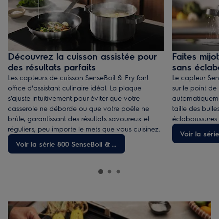
Découvrez la cuisson assistée pour
Faites mijo
des résultats parfaits
sans éclab
Les capteurs de cuisson SenseBoil & Fry font
Le capteur Sens
office d'assistant culinaire idéal. La plaque
sur le point de 
s’ajuste intuitivement pour éviter que votre
automatiquemen
casserole ne déborde ou que votre poêle ne
taille des bulle
brûle, garantissant des résultats savoureux et
éclaboussures 
réguliers, peu importe le mets que vous cuisinez.
Voir la séri
Voir la série 800 SenseBoil & Fry