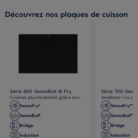
Découvrez nos plaques de cuisson
Série 800 SenseBoil & Fry
Série 700 Sens
Cuisinez plus facilement grâce aux
Améliorez vos co
sondes avancées qui permettent
cuisine avec Sens
SenseFry®
SenseFry®*
d’éviter les débordements et de
des fritures croust
SenseBoil®
SenseBoil®*
maintenir une température idéale pour
SenseBoil® pour dét
faire frire et économiser de l’énergie.
taille des bulles à 
Bridge
Bridge
Induction
Induction