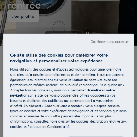
rentrée
J'en profite
Continuer sans accepter
Ce site utilise des cookies pour améliorer votre
navigation et personnaliser votre expérience
Nos catégories
Nous utilisons des cookies et d'autres technologies pour améliorer notre
site, ainsi qu'à des fins promotionnelles et de marketing. Nous partageons
également des informations sur votre utilisation de notre site avec nos
partenaires de médias sociaux, de publicité et d'analyse. En cliquant sur «
Cuisson
Soin du linge
Accepter tous les cookies », vous nous permettez
d'améliorer votre
navigation
sur le site, de vous proposer
des offres adaptées
à vos
besoins et d'afficher des publicités qui correspondent à vos centres
Réfrigérateur et congélateur
d'intérêt. En cliquant « Continuer sans accepter » vous bloquez certains
types de cookies et votre expérience de navigation et les services que nous
sommes en mesure de vous offrir peuvent être impactés. Pour plus
Lave-vaisselle
Aspirateur
d'informations, consultez notre avis sur les cookies
déclaration relative aux
cookies
et Politique de Confidentialité.
Traitement de l’air