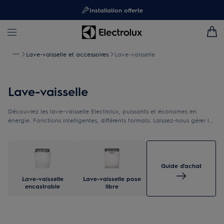
Installation offerte
Lave-vaisselle et accessoires
Lave-vaisselle
Lave-vaisselle
Découvrez les lave-vaisselle Electrolux, puissants et économes en
énergie. Fonctions intelligentes, différents formats. Laissez-nous gérer la
vaisselle pour que vous puissiez vous consacrer à l’essentiel.
Guide d'achat
Lave-vaisselle
Lave-vaisselle pose
encastrable
libre