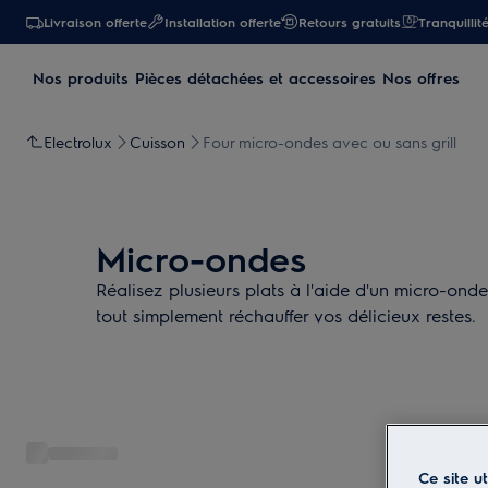
Livraison offerte
Installation offerte
Retours gratuits
Tranquillit
Nos produits
Pièces détachées et accessoires
Nos offres
Electrolux
Cuisson
Four micro-ondes avec ou sans grill
Micro-ondes
Réalisez plusieurs plats à l'aide d'un micro-ondes
tout simplement réchauffer vos délicieux restes.
Ce site u