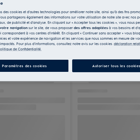
ce
s des cookies et d'autres technologies pour améliorer notre site, ainsi qu'à des fins promo
ous partageons également des informations sur votre utilisation de notre site avec nos p
ux, de publicité et d'analyse. En cliquant sur « Accepter tous les cookies », vous nous p
 votre navigation
sur le site, de vous proposer
des offres adaptées
à vos besoins et d'a
ui correspondent à vos centres d'intérêt. En cliquant « Continuer sans accepter » vous blo
kies et votre expérience de navigation et les services que nous sommes en mesure de vou
 impactés. Pour plus d'informations, consultez notre avis sur les cookies
déclaration rela
olitique de Confidentialité.
Paramètres des cookies
Autoriser tous les cookie