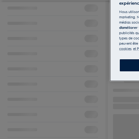
expérien
Nous utilison
marketing. N
médias socia
d'améliorer
publicités q
types de coo
peuvent être
cookies
et P