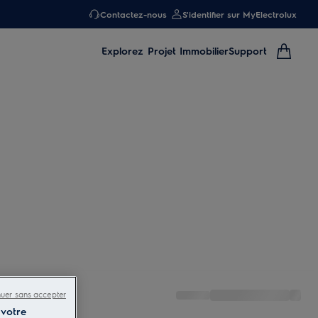
Contactez-nous
S'identifier sur MyElectrolux
Explorez
Projet Immobilier
Support
nuer sans accepter
 votre