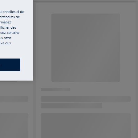
tionnelles et de
artenaires de
ermettez
fficher des
quez certains
s offrir
tive aux
s