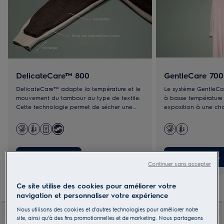
DelicateCare™ 800
GentleCare 700
DelicateCare™ adapte la température et le
Le système GentleCa
mouvement du tambour au type de textile.
à basse température a
Cette technologie permet de sécher une
exposition à une cha
large variété de vêtements, conformément
aux recommandations figurant sur leur
étiquette d'entretien.
Les produits
Les produits
Continuer sans accepter
Ce site utilise des cookies pour améliorer votre
navigation et personnaliser votre expérience
Nous utilisons des cookies et d'autres technologies pour améliorer notre
site, ainsi qu'à des fins promotionnelles et de marketing. Nous partageons