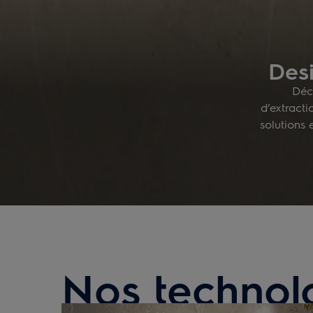
Desi
Déco
d’extract
solutions 
Nos technol