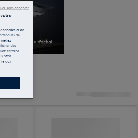
nuer sans accepter
 votre
tionnelles et de
artenaires de
ermettez
Guide d'achat
fficher des
quez certains
s offrir
tive aux
s