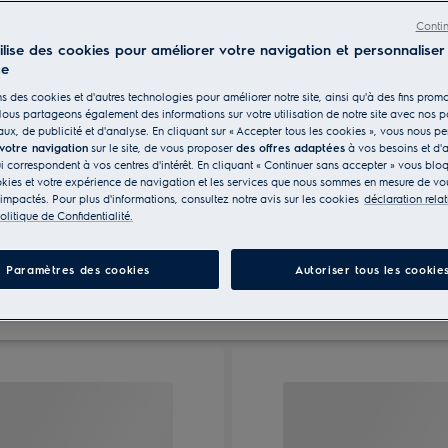
Conti
tilise des cookies pour améliorer votre navigation et personnaliser
ce
s des cookies et d'autres technologies pour améliorer notre site, ainsi qu'à des fins promo
ous partageons également des informations sur votre utilisation de notre site avec nos p
otte encastrable
Hotte 90 cm
Hotte 60 cm
ux, de publicité et d'analyse. En cliquant sur « Accepter tous les cookies », vous nous p
 votre navigation
sur le site, de vous proposer
des offres adaptées
à vos besoins et d'a
ui correspondent à vos centres d'intérêt. En cliquant « Continuer sans accepter » vous blo
kies et votre expérience de navigation et les services que nous sommes en mesure de vou
 impactés. Pour plus d'informations, consultez notre avis sur les cookies
déclaration rela
olitique de Confidentialité.
Paramètres des cookies
Autoriser tous les cookie