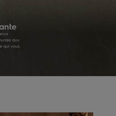
sante
sance
murale aux
le qui vous