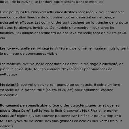
travail de la cuisine, se fondant parfaitement dans le mobilier.
C'est pourquoi
les
lave-vaisselle encastrables
sont idéaux pour conserver
une
conception linéaire de la cuisine
tout en
assurant un nettoyage
puissant et efficace
. Les commandes sont cachées sur la tranche de la porte
et donc totalement invisibles. Ce modèle s’harmonise mieux avec les
meubles. Les dimensions standard de nos lave-vaisselle sont de 60 cm et 45
cm.
Les lave-vaisselle semi-intégrés
s'intègrent de la même manière, mais laissent
le panneau de commandes visible.
Les meilleurs lave-vaisselle encastrables offrent un mélange d'efficacité, de
praticité et de style, tout en assurant d'excellentes performances de
nettoyage.
Modularité
: que votre cuisine soit grande ou compacte, il existe un lave-
vaisselle de la bonne taille (45 cm et 60 cm) pour optimiser l'espace
disponible.
Rangement personnalisable
:
grâce à des caractéristiques telles que les
picots GlassCare® SoftSpikes
, le tiroir à couverts
MaxiFlex
et le
panier
QuickLift®
réglable, vous pouvez personnaliser l'intérieur pour l'adapter à
tous les types de vaisselle, des plus grandes casseroles aux verres les plus
délicats.