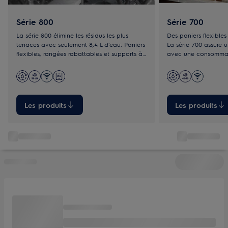
Série 800
Série 700
La série 800 élimine les résidus les plus
Des paniers flexibles
tenaces avec seulement 8,4 L d'eau. Paniers
La série 700 assure 
flexibles, rangées rabattables et supports à
avec une consommati
verres pour un chargement flexible et
sur son cycle Eco. S
optimisé.
dotés de sections ra
à la taille et à la fo
Les produits
Les produits