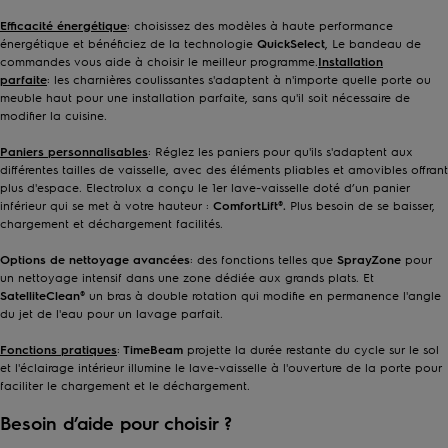
Efficacité énergétique
: choisissez des modèles à haute performance
énergétique et bénéficiez de la technologie
QuickSelect
, Le bandeau de
commandes vous aide à choisir le meilleur programme.
Installation
parfaite
:
les charnières coulissantes s'adaptent à n'importe quelle porte ou
meuble haut pour une installation parfaite, sans qu'il soit nécessaire de
modifier la cuisine.
Paniers personnalisables
: Réglez les paniers pour qu'ils s'adaptent aux
différentes tailles de vaisselle, avec des éléments pliables et amovibles offrant
plus d'espace. Electrolux a conçu le 1er lave-vaisselle doté d’un panier
inférieur qui se met à votre hauteur :
ComfortLift®.
Plus besoin de se baisser,
chargement et déchargement facilités.
Options de nettoyage avancées
: des fonctions telles que
SprayZone
pour
un nettoyage intensif dans une zone dédiée aux grands plats. Et
SatelliteClean®
un bras à double rotation qui modifie en permanence l'angle
du jet de l'eau pour un lavage parfait.
Fonctions pratiques
:
TimeBeam
projette la durée restante du cycle sur le sol
et l'éclairage intérieur illumine le lave-vaisselle à l'ouverture de la porte pour
faciliter le chargement et le déchargement.
Besoin d’aide pour choisir ?