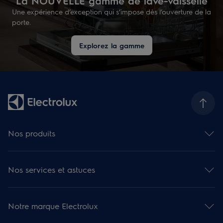
La NOUVELLE gamme de lave-vaisselle
Une expérience d’exception qui s’impose dès l’ouverture de la
porte.
Explorez la gamme
Nos produits
Fours
Plaques de cuisson
Nos services et astuces
Hottes
Réfrigérateurs et caves à vin
Aide en ligne
Réfrigérateurs-congélateurs combinés
Besoin d'aide ? Consultez nos articles
Congélateurs
Notre marque Electrolux
Réparation
Lave-vaisselle
Garantie et Extension de garantie