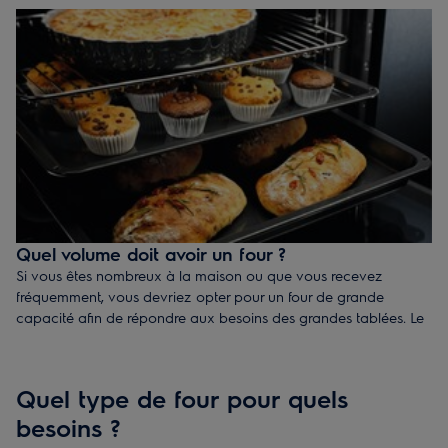
exigences sont variables.​
Chez Electrolux, nos fours encastrables ont deux tailles
principales :​
60x60 cm
– un four encastrable de taille standard
60x45 cm
– correspond à taille d'un
four encastrable
compact
- idéal
pour les petites cuisines.
Quel volume doit avoir un four ?
Si vous êtes nombreux à la maison ou que vous recevez
fréquemment, vous devriez opter pour un four de grande
capacité afin de répondre aux besoins des grandes tablées. Le
volume (ou capacité) d'un four se mesure en litres.
De 35 à 40 litres
– idéal pour 1 à 2 personnes
De 40 à 70 litres
– conviendra à un foyer de 3 à
Quel type de four pour quels
4 personnes
besoins ?
Plus de 70 litres
– parfait pour une famille nombreuse ou si
vous avez souvent de grandes tablées chez vous