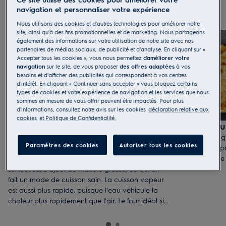
navigation et personnaliser votre expérience
Nous utilisons des cookies et d'autres technologies pour améliorer notre
site, ainsi qu'à des fins promotionnelles et de marketing. Nous partageons
également des informations sur votre utilisation de notre site avec nos
partenaires de médias sociaux, de publicité et d'analyse. En cliquant sur «
Accepter tous les cookies », vous nous permettez
d'améliorer votre
navigation
sur le site, de vous proposer
des offres adaptées
à vos
besoins et d'afficher des publicités qui correspondent à vos centres
d'intérêt. En cliquant « Continuer sans accepter » vous bloquez certains
types de cookies et votre expérience de navigation et les services que nous
sommes en mesure de vous offrir peuvent être impactés. Pour plus
d'informations, consultez notre avis sur les cookies
déclaration relative aux
cookies
et Politique de Confidentialité.
Cuisson vapeur
Cuisson au 
Ce mode de cuisson préserve le goût des
Un four et un 
Paramètres des cookies
Autoriser tous les cookies
aliments et leurs nutriments. La vapeur permet de
cuisson il est p
cuire et rôtir, sans déssécher les aliments et
et croustillant
surtout sans ajout de matière grasse, ce qui en
fait un mode de cuisson sain. La cuisson vapeur
est aussi plus rapide, puisque l'eau véhicule la
chaleur plus rapidement que l'air. Le four idéal si
vous êtes un fin gourmet.