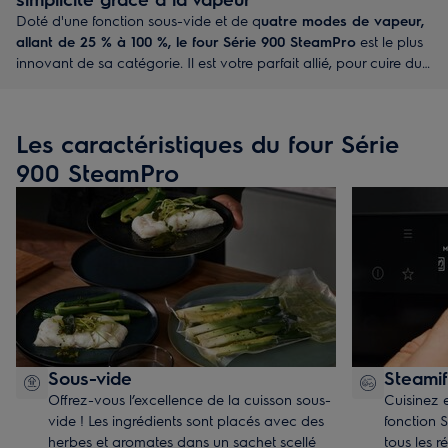
Doté d'une fonction sous-vide et de q
uatre modes de vapeur,
allant de 25 % à 100 %, le four Série 900 SteamPro
est le plus
innovant de sa catégorie. Il est votre parfait allié, pour cuire du
pain et vos pâtisseries, les rôtis ainsi que les poissons et légumes
à la vapeur.
Les caractéristiques du four Série
900 SteamPro
Sous-vide
Steamif
Offrez-vous l’excellence de la cuisson sous-
Cuisinez e
vide ! Les ingrédients sont placés avec des
fonction 
herbes et aromates dans un sachet scellé
tous les r