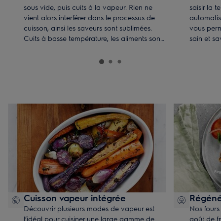
sous vide, puis cuits à la vapeur. Rien ne
saisir la 
vient alors interférer dans le processus de
automatis
cuisson, ainsi les saveurs sont sublimées.
vous perm
Cuits à basse température, les aliments sont
sain et s
par ailleurs également plus tendres.
sans vous
Cuisson vapeur intégrée
Régénér
Découvrir plusieurs modes de vapeur est
Nos fours
l’idéal pour cuisiner une large gamme de
goût de f