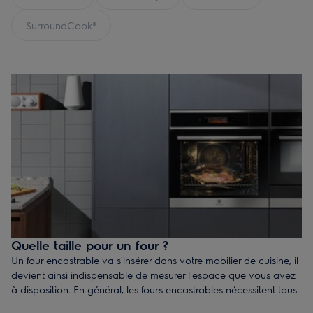
traditionnelle voir de choisir un appareil combinant la
vapeur et la chaleur traditionnelle, en même temps.
SurroundCook®
Quelle taille pour un four ?
Un four encastrable va s'insérer dans votre mobilier de cuisine, il
devient ainsi indispensable de mesurer l'espace que vous avez
à disposition. En général, les fours encastrables nécessitent tous
d'au moins 60 cm de largeur, alors qu'en matière de hauteur les