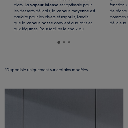
plats. La
vapeur intense
est optimale pour
fonction 
les desserts délicats, la
vapeur moyenne
est
de réchau
parfaite pour les civets et ragoûts, tandis
pommes de
que la
vapeur basse
convient aux rôtis et
délicieux.
aux légumes. Pour faciliter le choix du
niveau de vapeur adapté, utilisez la
fonction
Steamify®
.
*Disponible uniquement sur certains modèles