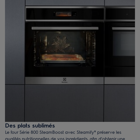
Des plats sublimés
Le four Série 800 SteamBoost avec Steamify® préserve les
qualités nutritionnelles de vos ingrédients, afin d'obtenir une