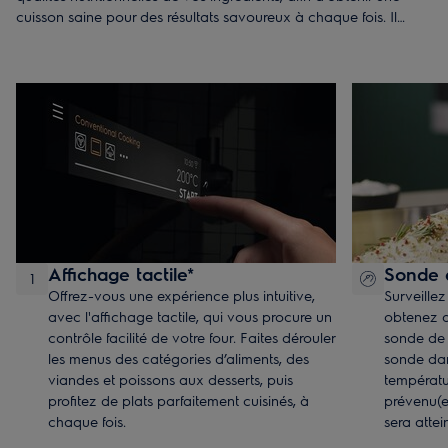
cuisson saine pour des résultats savoureux à chaque fois. Il
intègre 3 modes de vapeur, soit l’idéal pour cuisiner une large
gamme de plats à enfourner.
Affichage tactile*
Sonde 
1
Offrez-vous une expérience plus intuitive,
Surveillez
avec l'affichage tactile, qui vous procure un
obtenez de
contrôle facilité de votre four. Faites dérouler
sonde de 
les menus des catégories d’aliments, des
sonde dans
viandes et poissons aux desserts, puis
températu
profitez de plats parfaitement cuisinés, à
prévenu(e
chaque fois.
sera atte
automatiq