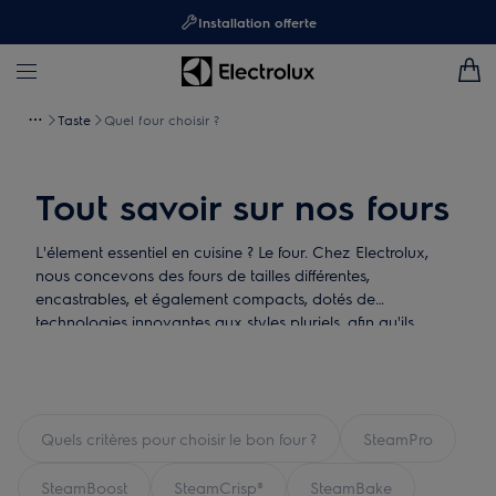
Installation offerte
Taste
Quel four choisir ?
Tout savoir sur nos fours
L'élement essentiel en cuisine ? Le four. Chez Electrolux,
nous concevons des fours de tailles différentes,
encastrables, et également compacts, dotés de
technologies innovantes aux styles pluriels, afin qu'ils
s'adaptent aux différents styles et besoins en cuisine. De la
connectivité, au nettoyage, en passant par des cuissons
personalisées, vous trouverez forcément un four pouvant
correspondre à votre profil culinaire, grâce aux différentes
Séries illustrant la montée en gamme. C'est aussi
Quels critères pour choisir le bon four ?
SteamPro
l'opportunité de cuire uniquement grâce à la vapeur
(Steamboost et SteamPro) ou bien uniquement en chaleur
SteamBoost
SteamCrisp®
SteamBake