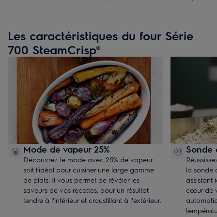
n'est-ce pas l'allié pour les rôtis et les pâtisseries maison ?
Les caractéristiques du four Série
700 SteamCrisp®
Mode de vapeur 25%
Sonde 
Découvrez le mode avec 25% de vapeur
Réussisse
soit l’idéal pour cuisiner une large gamme
la sonde d
de plats. Il vous permet de révèler les
assistant
saveurs de vos recettes, pour un résultat
cœur de v
tendre à l'intérieur et croustillant à l'extérieur.
automatiq
températur