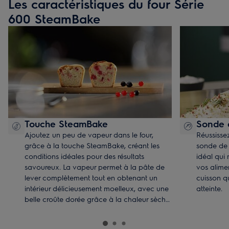
Les caractéristiques du four Série
600 SteamBake
Touche SteamBake
Sonde 
Ajoutez un peu de vapeur dans le four,
Réussisse
grâce à la touche SteamBake, créant les
sonde de c
conditions idéales pour des résultats
idéal qui
savoureux. La vapeur permet à la pâte de
vos alime
lever complètement tout en obtenant un
cuisson q
intérieur délicieusement moelleux, avec une
atteinte.
belle croûte dorée grâce à la chaleur sèche
: n'est-ce pas l'idéal pour vos pâtisseries ou
vos pains ?