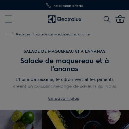
Installation offerte
Rechercher
0
Menu
Recettes
salade de maquereau et ananas
SALADE DE MAQUEREAU ET À L’ANANAS
Salade de maquereau et à
l’ananas
L’huile de sésame, le citron vert et les piments
créent un puissant mélange de saveurs qui vous
feront voyager en Asie. Essayez de remplacer le
En savoir plus
maquereau par de la daurade et l’ananas par de la
mangue pour varier les plaisirs. Vous aimez
l'association du sucré avec le salé, découvrez cette
recette de
saucisses et choucroute à l'ananas.
4 filets de maquereau