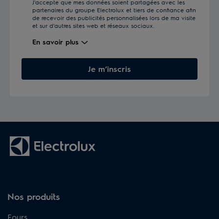
J'accepte que mes données soient partagées avec les
partenaires du groupe Electrolux et tiers de confiance afin
de recevoir des publicités personnalisées lors de ma visite
et sur d'autres sites web et réseaux sociaux.
En savoir plus
Je m’inscris
Nos produits
Fours