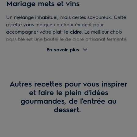
Mariage mets et vins
Un mélange inhabituel, mais certes savoureux. Cette
recette vous indique un choix évident pour
accompagner votre plat:
le cidre
. Le meilleur choix
possible est une bouteille de cidre artisanal fermenté.
Vous pouvez choisir du cidre de n’importe quelle
En savoir plus
origine, comme du cidre français (Bretagne,
Normandie ou Pays basque), d’Espagne (Asturies ou
Pays basque) ou du Canada. Ce sont les meilleurs
choix possible pour accompagner votre plat…
Autres recettes pour vous inspirer
Le cidre aura meilleur goût si vous le dégustez dans
et faire le plein d'idées
un verre à vin. Il existe toutefois une solution sans
gourmandes, de l'entrée au
alcool: du jus de pomme produit en ferme fait à partir
dessert.
de pommes Cox ou Bramley, au goût très relevé et
presque sec.