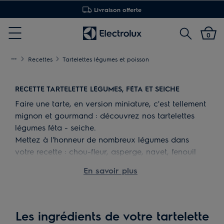
Installation offerte
Rechercher
0
Menu
Recettes
Tartelettes légumes et poisson
RECETTE TARTELETTE LÉGUMES, FÉTA ET SEICHE
Faire une tarte, en version miniature, c'est tellement
mignon et gourmand : découvrez nos tartelettes
légumes féta - seiche.
Mettez à l'honneur de nombreux légumes dans
votre recette : chou-fleur, asperge, navet, fenouil
avec un oignon puis un mariage étonnant avec la
En savoir plus
poire. Une suggestion sucré-salé pour surprendre
vos invités.
Ajoutez de la seiche ainsi que de la feta pour
rendre vos tartelettes encore plus savoureuses.
Les ingrédients de votre tartelette
Cette recette de tartelette légumes, au four vapeur,