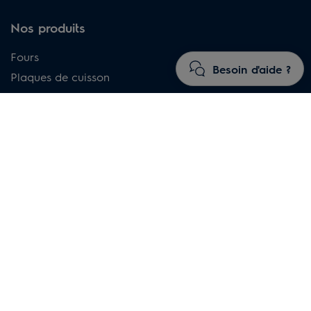
Nos produits
Fours
Besoin d'aide ?
Plaques de cuisson
Hottes
Réfrigérateurs et caves à vin
Réfrigérateurs-congélateurs combinés
Congélateurs
Lave-vaisselle
Lave-linge
Sèche-linge
Lave-linge séchants
Aspirateurs
Traitement de l'air