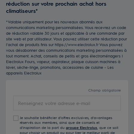
réduction sur votre prochain achat hors
climatiseurs*
*Valable uniquement pour les nouveaux abonnés aux
communications marketing personnalisées. Vous recevrez un code
de réduction valable 30 jours et applicable à une commande par
site web et par utilisateur. Vous pouvez utiliser cette réduction pour
l'achat de produits finis sur https://www.electrolux.fr Vous pouvez
vous désabonner des communications marketing personnalisées à
tout moment. Achat, conseils de petits et gros électroménagers |
Electrolux Fours, vapeur, aspirateur, plaque cuisson machines à
laver, sèche-linge, promotions, accessoires de cuisine - Les
appareils Electrolux
Champ obligatoire
Renseignez
votre
adresse
Je souhaite bénéficier d'offres exclusives, d'avantages
e-
réservés aux membres, ainsi que de conseils et
mail
d'inspiration de la part du
groupe Electrolux
, que ce soit
pour choisir un produit ou pour tirer le meilleur parti de