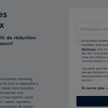
es
x
Renseignez
votre
0% de réduction
adresse
Je souhaite bénéfic
seurs*
e-
membres, ainsi que 
mail
Electrolux
, que ce 
de celui que je pos
biais des canaux que
courrier postal ou 
J'accepte que mes 
groupe Electrolux e
personnalisées lors
munications marketing
sociaux.
e 30 jours et applicable à
En savoir plus
utiliser cette réduction
 Vous pouvez vous
 à tout moment. Achat,
s, vapeur, aspirateur,
accessoires de cuisine -