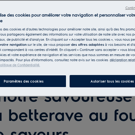
Conti
ilise des cookies pour améliorer votre navigation et personnaliser votr
ce
s des cookies et d'autres technologies pour améliorer notre site, ainsi qu'à des fins promo
ous partageons également des informations sur votre utilisation de notre site avec nos p
ux, de publicité et d'analyse. En cliquant sur « Accepter tous les cookies », vous nous p
 votre navigation
sur le site, de vous proposer
des offres adaptées
à vos besoins et d'a
ui correspondent à vos centres d'intérêt. En cliquant « Continuer sans accepter » vous blo
kies et votre expérience de navigation et les services que nous sommes en mesure de vou
 impactés. Pour plus d'informations, consultez notre avis sur les cookies
déclaration rela
olitique de Confidentialité.
Paramètres des cookies
Autoriser tous les cookies
otre savoureuse 
a betterave au fo
e saveurs...