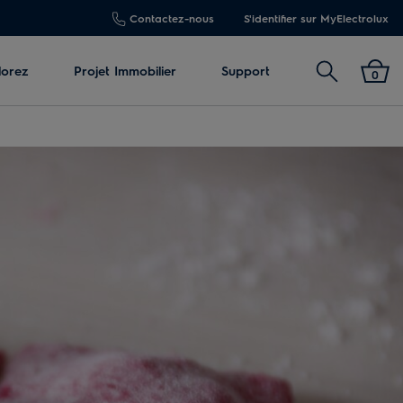
Contactez-nous
S'identifier sur MyElectrolux
Rechercher
lorez
Projet Immobilier
Support
0