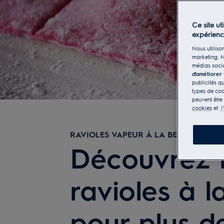
Ce site ut
expérien
Nous utilison
marketing. N
médias socia
d'améliorer
publicités q
types de coo
peuvent être
cookies
et
P
RAVIOLES VAPEUR À LA BETTERAVE
Découvrez n
ravioles à l
pour plus d