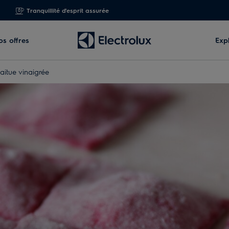
Tranquillité d'esprit assurée
os offres
Exp
laitue vinaigrée