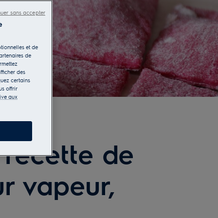
nuer sans accepter
e
tionnelles et de
artenaires de
ermettez
fficher des
quez certains
s offrir
tive aux
recette de
ur vapeur,