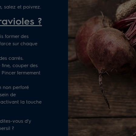
, salez et poivrez.
avioles ?
is former des
 farce sur chaque
des carrés.
 fine, couper des
s. Pincer fermement
n non perforé
 sein de
activant la touche
dites-vous d'y
ersil ?