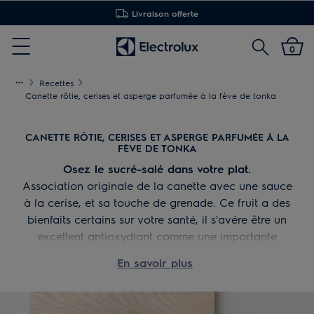
Livraison offerte
Rechercher
0
Menu
Recettes
Canette rôtie, cerises et asperge parfumée à la fève de tonka
CANETTE RÔTIE, CERISES ET ASPERGE PARFUMÉE À LA
FÈVE DE TONKA
Osez le sucré-salé dans votre plat.
Association originale de la canette avec une sauce
à la cerise, et sa touche de grenade. Ce fruit a des
bienfaits certains sur votre santé, il s'avére être un
excellent antioxydiant comme une importante
source de vitamines (C, B5...). En cuisine, vous
En savoir plus
pouvez l'associer à votre plat principal mais
également en dessert, et même l'apprécier avant de
commencer la journée sous forme de jus !