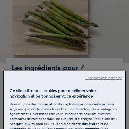
La recette proposée fut réalisée dans le cadre du
festival de la gastronomie
Taste of Paris en 2019 -
Le Ritz.
Les ingrédients pour 4
personnes
Continuer sans accepter
Pour le plat principal
Ce site utilise des cookies pour améliorer votre
navigation et personnaliser votre expérience
- 4 filets de canette
Nous utilisons des cookies et d'autres technologies pour améliorer notre
site, ainsi qu'à des fins promotionnelles et de marketing. Nous partageons
- ¼ de fève de Tonka
également des informations sur votre utilisation de notre site avec nos
partenaires de médias sociaux, de publicité et d'analyse. En cliquant sur «
- 150g d'amande fraîche
Accepter tous les cookies », vous nous permettez
d'améliorer votre
navigation
sur le site, de vous proposer
des offres adaptées
à vos