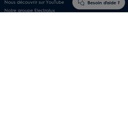
Nous découvrir sur YouTube
Besoin d'aide ?
Notre groupe Electrolux
Nos engagements écoresponsables
Votre carrière Electrolux
Contact Presse France
Notre boutique en ligne
Tout savoir sur votre achat
Conditions Générales de Vente
Conditions Générales d'Utilisation
Protection de vos données personnelles
FAQ
Découvrir