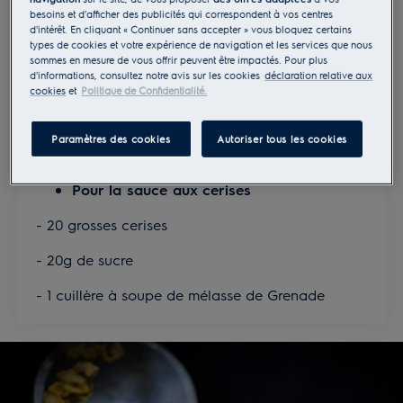
- 4 mini maïs
besoins et d'afficher des publicités qui correspondent à vos centres
d'intérêt. En cliquant « Continuer sans accepter » vous bloquez certains
types de cookies et votre expérience de navigation et les services que nous
- 1 poignée de Tahoon Cress (herbe)
sommes en mesure de vous offrir peuvent être impactés. Pour plus
d'informations, consultez notre avis sur les cookies
déclaration relative aux
- 1 trait de vinaigre de Barolo
cookies
et
Politique de Confidentialité.
- ¼ de botte d’asperges
Paramètres des cookies
Autoriser tous les cookies
- Sel et poivre
Pour la sauce aux cerises
- 20 grosses cerises
- 20g de sucre
- 1 cuillère à soupe de mélasse de Grenade