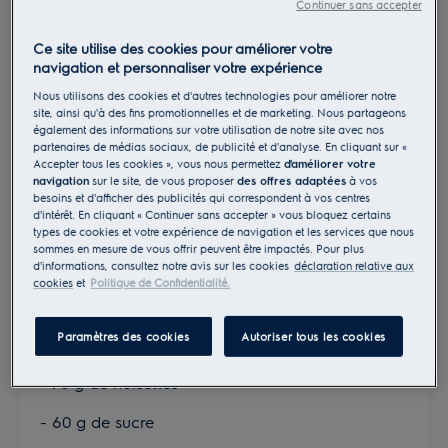
Continuer sans accepter
- 112 g de farine T55
Ce site utilise des cookies pour améliorer votre
navigation et personnaliser votre expérience
- 14 g de cacao en poudre
Nous utilisons des cookies et d'autres technologies pour améliorer notre
Pour la ganache chocolat
site, ainsi qu'à des fins promotionnelles et de marketing. Nous partageons
également des informations sur votre utilisation de notre site avec nos
- 135 g de chocolat de couverture noir 70 %
partenaires de médias sociaux, de publicité et d'analyse. En cliquant sur «
Accepter tous les cookies », vous nous permettez
d'améliorer votre
navigation
sur le site, de vous proposer
des offres adaptées
à vos
- 30 g de trimoline
besoins et d'afficher des publicités qui correspondent à vos centres
d'intérêt. En cliquant « Continuer sans accepter » vous bloquez certains
- 150 ml de crème liquide
types de cookies et votre expérience de navigation et les services que nous
sommes en mesure de vous offrir peuvent être impactés. Pour plus
- 15 g de glucose
d'informations, consultez notre avis sur les cookies
déclaration relative aux
cookies
et
Politique de Confidentialité.
- 25 g de beurre
Paramètres des cookies
Autoriser tous les cookies
Pour le praliné vanille noisettes
- 70 g de noisettes
- 60 g de sucre