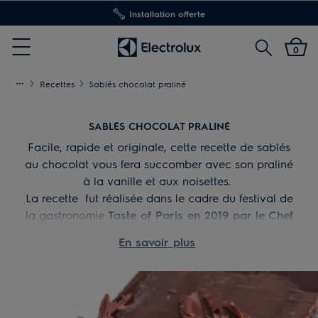
Installation offerte
Rechercher
0
Menu
Recettes
Sablés chocolat praliné
SABLÉS CHOCOLAT PRALINÉ
Facile, rapide et originale, cette recette de sablés
au chocolat vous fera succomber avec son praliné
à la vanille et aux noisettes.
La recette fut réalisée dans le cadre du festival de
la gastronomie
Taste of Paris en 2019 par le Chef
Vincent VALTON.
En savoir plus
Astuce : A l’aide d’une poche à douille, disposez
votre ganache sur l’extrémité des disques de 6 cm
non détaillés. Les recouvrir des disques ajourés.
Puis pocher au centre le praliné jusqu’à niveau.