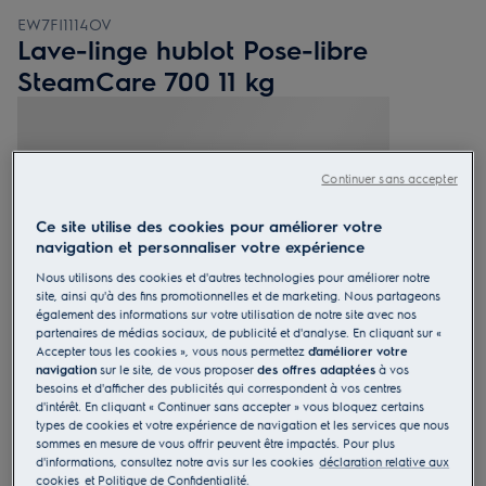
EW7FI1114OV
Lave-linge hublot Pose-libre
SteamCare 700 11 kg
Continuer sans accepter
4.9 (8)
Ce site utilise des cookies pour améliorer votre
navigation et personnaliser votre expérience
Fiche d’information sur le produit
Bénéfices
Nous utilisons des cookies et d'autres technologies pour améliorer notre
site, ainsi qu'à des fins promotionnelles et de marketing. Nous partageons
Le lave-linge SteamCare 700 rafraîchit vos vêtements sans avoir à
également des informations sur votre utilisation de notre site avec nos
effectuer un cycle de lavage complet.
Rafraîchissez vos vêtements avec le programme Vapeur
partenaires de médias sociaux, de publicité et d'analyse. En cliquant sur «
UniversalDose® - pour tous types de détergent, y compris les Pods®
Accepter tous les cookies », vous nous permettez
d'améliorer votre
navigation
sur le site, de vous proposer
des offres adaptées
à vos
besoins et d'afficher des publicités qui correspondent à vos centres
d'intérêt. En cliquant « Continuer sans accepter » vous bloquez certains
types de cookies et votre expérience de navigation et les services que nous
sommes en mesure de vous offrir peuvent être impactés. Pour plus
d'informations, consultez notre avis sur les cookies
déclaration relative aux
cookies
et Politique de Confidentialité.