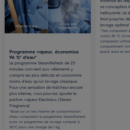
minimise les dé
sa conception 
nettoyante. Le d
tiroir jusqu’au 
lavage optimal 
*Test comparatif 
coton 30 °C d’une
comparant unPods
compartiment Uni
Programme vapeur, économise
placé dans le ta
96 %* d’eau*
Le programme SteamRefresh de 25
minutes convient aux vêtements y
compris les plus délicats et consomme
moins d'eau qu'un lavage classique.
Pour une sensation de fraîcheur encore
plus intense, vous pouvez ajouter le
parfum vapeur Electrolux (Steam
Fragrance)
*Basé sur un test interne de consommation
d’eau comparant le programme SteamRefresh
avec un programme de lavage complet à
30°C pour une charge de 1 kg.