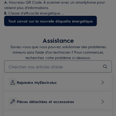
A.
Nouveau QR Code. À scanner avec un smartphone pour
obtenir plus d’informations.
B.
Classe d'efficacité énergétique.
C.
Consommation en électricité pour 100 cycles de lavage
Tout savoir sur la nouvelle étiquette énergétique
(programme Eco 40-60).
D.
Capacité de charge maximale en kg.
E.
Classe d'efficacité d'essorage.
Assistance
F.
Durée du programme "Eco 40-60" en heures et en minutes.
G.
Consommation d’eau pour un cycle "Eco 40-60".
Savez-vous que vous pouvez solutionner des problèmes
H.
Niveau sonore pendant l’essorage exprimé en dB (A) et
mineurs sans l’aide d’un technicien ? Pour commencer,
catégorie de niveau sonore.
recherchez votre problème ci-dessous.
Taper pour rechercher des articles de conseils
Rejoindre MyElectrolux
Pièces détachées et accessoires