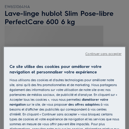
EW6S1064NA
Lave-linge hublot Slim Pose-libre
PerfectCare 600 6 kg
4.8 (5)
Continuer sans accepter
Ce site utilise des cookies pour améliorer votre
Fiche d’information sur le produit
navigation et personnaliser votre expérience
Bénéfices
Nous utilisons des cookies et d'autres technologies pour améliorer notre
Gagnez de la place sans compromettre la capacité ou la qualité de
lavage.
site, ainsi qu'à des fins promotionnelles et de marketing. Nous partageons
Éliminez 99,99 % des bactéries et virus* avec le programme Vapeur
également des informations sur votre utilisation de notre site avec nos
Anti-Allergie.
partenaires de médias sociaux, de publicité et d'analyse. En cliquant sur «
SensiCare ajuste la durée des cycles et la consommation d’eau et
Accepter tous les cookies », vous nous permettez
d'améliorer votre
d’énergie.
navigation
sur le site, de vous proposer
des offres adaptées
à vos
besoins et d'afficher des publicités qui correspondent à vos centres
d'intérêt. En cliquant « Continuer sans accepter » vous bloquez certains
types de cookies et votre expérience de navigation et les services que nous
sommes en mesure de vous offrir peuvent être impactés. Pour plus
d'informations, consultez notre avis sur les cookies
déclaration relative aux