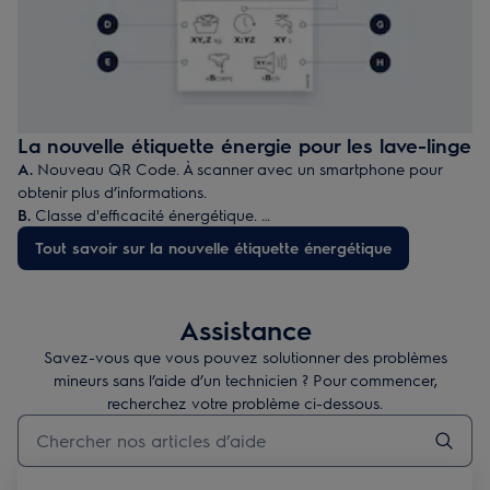
La nouvelle étiquette énergie pour les lave-linge
A.
Nouveau QR Code. À scanner avec un smartphone pour
obtenir plus d’informations.
B.
Classe d'efficacité énergétique.
C.
Consommation en électricité pour 100 cycles de lavage
Tout savoir sur la nouvelle étiquette énergétique
(programme Eco 40-60).
D.
Capacité de charge maximale en kg.
E.
Classe d'efficacité d'essorage.
Assistance
F.
Durée du programme "Eco 40-60" en heures et en minutes.
G.
Consommation d’eau pour un cycle "Eco 40-60".
Savez-vous que vous pouvez solutionner des problèmes
H.
Niveau sonore pendant l’essorage exprimé en dB (A) et
mineurs sans l’aide d’un technicien ? Pour commencer,
catégorie de niveau sonore.
recherchez votre problème ci-dessous.
Taper pour rechercher des articles de conseils