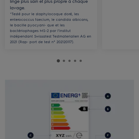
linge plus sain et plus propre à chaque
lavage.
​*Testé pour le staphylocoque doré, les
enterococcus faecium, le candida albicans,
le bacille pyocyani‐ que et les
bactériophages MS-2 par l’institut
indépendant Swissatest Testmaterialien AG en
2021 (Rap‐ port de test n° 202120117).