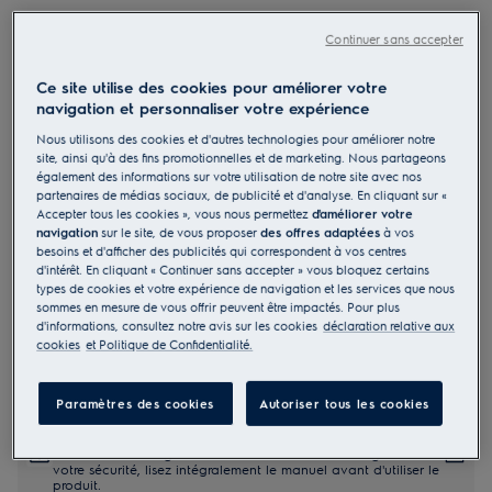
PD82-ANIMA
Continuer sans accepter
Aspirateur traîneau avec sac Pure
D8
Ce site utilise des cookies pour améliorer votre
navigation et personnaliser votre expérience
4.8 (242)
Nous utilisons des cookies et d'autres technologies pour améliorer notre
site, ainsi qu'à des fins promotionnelles et de marketing. Nous partageons
Bénéfices
également des informations sur votre utilisation de notre site avec nos
partenaires de médias sociaux, de publicité et d'analyse. En cliquant sur «
Incroyablement silencieux, efficace et intelligent.
Accepter tous les cookies », vous nous permettez
d'améliorer votre
Kit Animal
Technologie SmartMode. Régulation intelligente de la puissance
navigation
sur le site, de vous proposer
des offres adaptées
à vos
d'aspiration
besoins et d'afficher des publicités qui correspondent à vos centres
d'intérêt. En cliquant « Continuer sans accepter » vous bloquez certains
types de cookies et votre expérience de navigation et les services que nous
sommes en mesure de vous offrir peuvent être impactés. Pour plus
d'informations, consultez notre avis sur les cookies
déclaration relative aux
cookies
et Politique de Confidentialité.
Paramètres des cookies
Autoriser tous les cookies
Veuillez consulter le manuel d'utilisation pour prendre
connaissance des avertissements et informations de sécurité
conformes à la réglementation EU 2023-988. Pour garantir
votre sécurité, lisez intégralement le manuel avant d'utiliser le
produit.