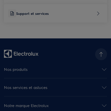
Support et services
Nos produits
Fours
Plaques de cuisson
Nos services et astuces
Hottes
Réfrigérateurs et caves à vin
Aide en ligne
Réfrigérateurs-congélateurs combinés
Besoin d'aide ? Consultez nos articles
Congélateurs
Notre marque Electrolux
Réparation
Lave-vaisselle