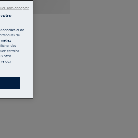
nuer sans accepter
 votre
tionnelles et de
artenaires de
ermettez
fficher des
quez certains
s offrir
tive aux
s