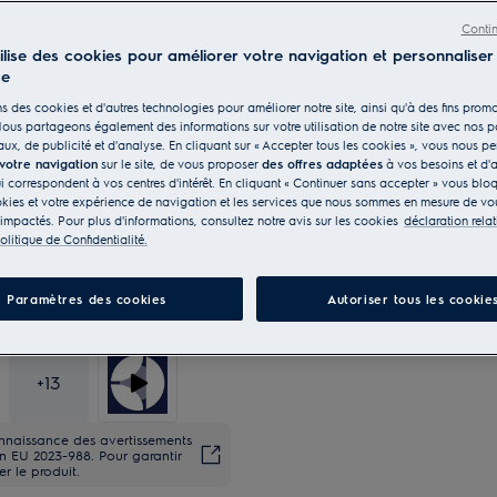
Conti
tilise des cookies pour améliorer votre navigation et personnaliser
ce
s des cookies et d'autres technologies pour améliorer notre site, ainsi qu'à des fins promo
ous partageons également des informations sur votre utilisation de notre site avec nos p
ux, de publicité et d'analyse. En cliquant sur « Accepter tous les cookies », vous nous p
 votre navigation
sur le site, de vous proposer
des offres adaptées
à vos besoins et d'a
ui correspondent à vos centres d'intérêt. En cliquant « Continuer sans accepter » vous blo
kies et votre expérience de navigation et les services que nous sommes en mesure de vou
 impactés. Pour plus d'informations, consultez notre avis sur les cookies
déclaration rela
olitique de Confidentialité.
Paramètres des cookies
Autoriser tous les cookie
+
13
connaissance des avertissements
n EU 2023-988. Pour garantir
er le produit.