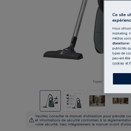
Ce site u
expérien
Nous utilison
marketing. N
médias socia
d'améliorer
publicités q
types de coo
peuvent être
cookies
et P
Taper pour zoomer
Veuillez consulter le manuel d'utilisation pour prendre 
et informations de sécurité conformes à la réglementatio
votre sécurité, lisez intégralement le manuel avant d'utilis