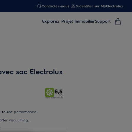
Contactez-nous
S'identifier sur MyElectrolux
Explorez
Projet Immobilier
Support
avec sac Electrolux
-to-use performance.
 after vacuuming.