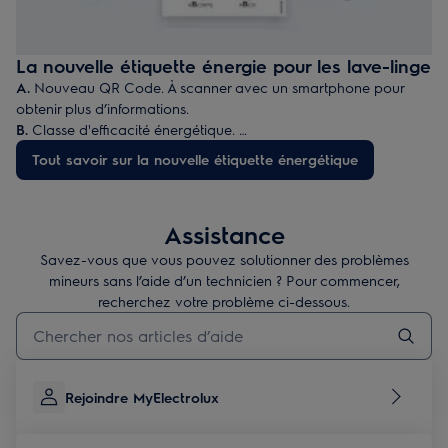
La nouvelle étiquette énergie pour les lave-linge
A.
Nouveau QR Code. À scanner avec un smartphone pour
obtenir plus d’informations.
B.
Classe d'efficacité énergétique.
C.
Consommation en électricité pour 100 cycles de lavage
Tout savoir sur la nouvelle étiquette énergétique
(programme Eco 40-60).
D.
Capacité de charge maximale en kg.
E.
Classe d'efficacité d'essorage.
Assistance
F.
Durée du programme "Eco 40-60" en heures et en minutes.
G.
Consommation d’eau pour un cycle "Eco 40-60".
Savez-vous que vous pouvez solutionner des problèmes
H.
Niveau sonore pendant l’essorage exprimé en dB (A) et
mineurs sans l’aide d’un technicien ? Pour commencer,
catégorie de niveau sonore.
recherchez votre problème ci-dessous.
Taper pour rechercher des articles de conseils
Rejoindre MyElectrolux