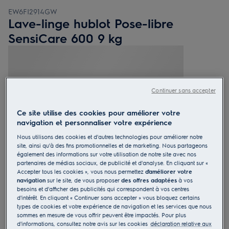
EW6FI2914GW
Lave-linge hublot Pose-libre
SensiCare 600 9 kg
0 (0)
Continuer sans accepter
Ce site utilise des cookies pour améliorer votre
navigation et personnaliser votre expérience
Fiche d’information sur le produit
Bénéfices
Nous utilisons des cookies et d'autres technologies pour améliorer notre
SensiCare adapte la durée, la consommation d’eau et d’énergie en
site, ainsi qu'à des fins promotionnelles et de marketing. Nous partageons
fonction du poids de la charge.
également des informations sur votre utilisation de notre site avec nos
SensiCare, des vêtements neufs deux fois plus longtemps.
partenaires de médias sociaux, de publicité et d'analyse. En cliquant sur «
Time Manager®, une fonction en 4 étapes pour des temps de lavage
plus courts.
Accepter tous les cookies », vous nous permettez
d'améliorer votre
navigation
sur le site, de vous proposer
des offres adaptées
à vos
besoins et d'afficher des publicités qui correspondent à vos centres
d'intérêt. En cliquant « Continuer sans accepter » vous bloquez certains
types de cookies et votre expérience de navigation et les services que nous
sommes en mesure de vous offrir peuvent être impactés. Pour plus
d'informations, consultez notre avis sur les cookies
déclaration relative aux