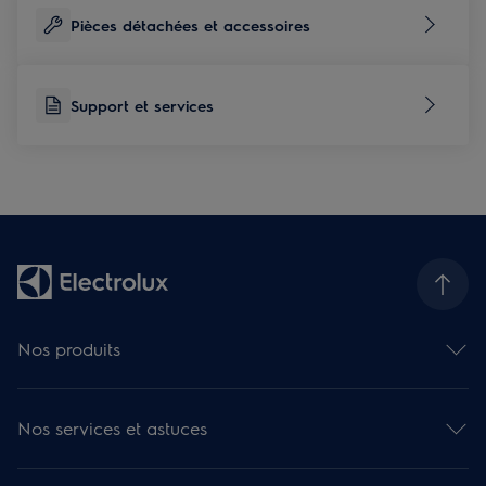
Pièces détachées et accessoires
Support et services
Nos produits
Fours
Plaques de cuisson
Nos services et astuces
Hottes
Réfrigérateurs et caves à vin
Aide en ligne
Réfrigérateurs-congélateurs combinés