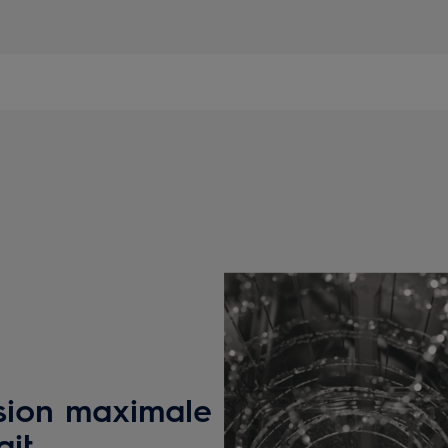
rsion maximale
ait