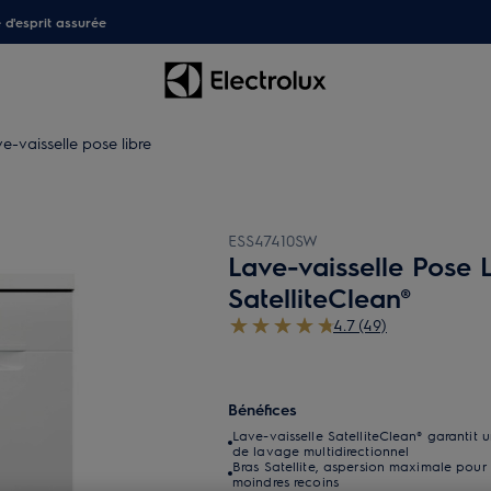
é d'esprit assurée
e-vaisselle pose libre
ESS47410SW
Lave-vaisselle Pose 
SatelliteClean®
4.7 (49)
Bénéfices
Lave-vaisselle SatelliteClean® garantit
de lavage multidirectionnel
Bras Satellite, aspersion maximale pour
moindres recoins