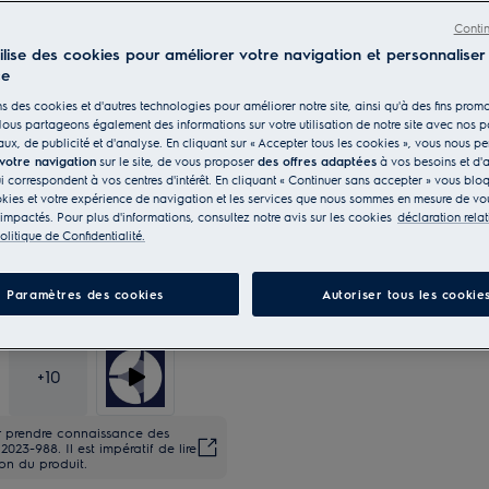
La fonction ExtraHygiene élimine presque
Conti
tilise des cookies pour améliorer votre navigation et personnaliser
ce
s des cookies et d'autres technologies pour améliorer notre site, ainsi qu'à des fins promo
ous partageons également des informations sur votre utilisation de notre site avec nos p
ux, de publicité et d'analyse. En cliquant sur « Accepter tous les cookies », vous nous p
 votre navigation
sur le site, de vous proposer
des offres adaptées
à vos besoins et d'a
ui correspondent à vos centres d'intérêt. En cliquant « Continuer sans accepter » vous blo
kies et votre expérience de navigation et les services que nous sommes en mesure de vou
 impactés. Pour plus d'informations, consultez notre avis sur les cookies
déclaration rela
olitique de Confidentialité.
Paramètres des cookies
Autoriser tous les cookie
+
10
ur prendre connaissance des
23-988. Il est impératif de lire
ion du produit.