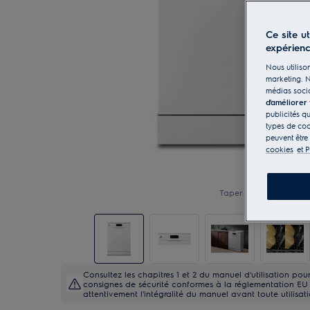
Ce site u
expérien
Nous utilison
marketing. N
médias socia
d'améliorer
publicités q
types de coo
peuvent être
cookies
et P
Taper pour zoomer
Consultez les chapitres 1 et 2 du manuel d'utilisation po
consignes de sécurité conformes à la réglementation EU 20
attentivement l'intégralité du manuel avant toute utilisat