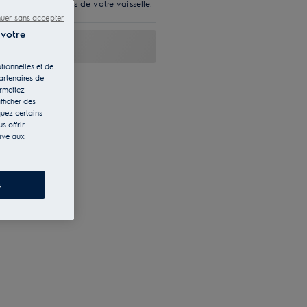
 tous les microbes de votre vaisselle.
nuer sans accepter
 votre
tionnelles et de
artenaires de
ermettez
fficher des
quez certains
s offrir
tive aux
s