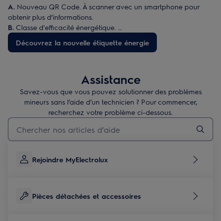
A.
Nouveau QR Code. À scanner avec un smartphone pour
obtenir plus d’informations.
B.
Classe d'efficacité énergétique.
C.
Consommation en électricité en kWh/100 cycles (programme
Découvrez la nouvelle étiquette énergie
Eco).
D.
Nombre de couverts standard pour le programme Eco.
E.
Durée du programme « Eco ».
Assistance
F.
Consommation en eau en litres/cycle (programme Eco).
G.
Niveau sonore exprimé en dB (A) et catégorie de niveau
Savez-vous que vous pouvez solutionner des problèmes
sonore.
mineurs sans l’aide d’un technicien ? Pour commencer,
recherchez votre problème ci-dessous.
Taper pour rechercher des articles de conseils
Rejoindre MyElectrolux
Pièces détachées et accessoires