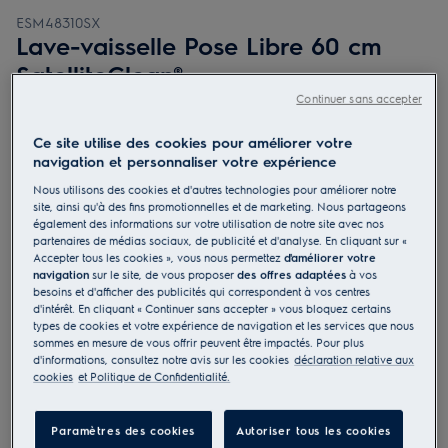
ESM48310SX
Lave-vaisselle Pose Libre 60 cm
SatelliteClean®
Continuer sans accepter
Ce site utilise des cookies pour améliorer votre
navigation et personnaliser votre expérience
4.8 (198)
Nous utilisons des cookies et d'autres technologies pour améliorer notre
site, ainsi qu'à des fins promotionnelles et de marketing. Nous partageons
également des informations sur votre utilisation de notre site avec nos
Fiche d’information sur le produit
partenaires de médias sociaux, de publicité et d'analyse. En cliquant sur «
Bénéfices
Accepter tous les cookies », vous nous permettez
d'améliorer votre
navigation
sur le site, de vous proposer
des offres adaptées
à vos
Le lave-vaisselle Série 600 SatelliteClean® offre une meilleure
besoins et d'afficher des publicités qui correspondent à vos centres
pulvérisation du jet d'eau.
Une meilleure répartition de l'eau (x3) grâce à SatelliteClean®.
d'intérêt. En cliquant « Continuer sans accepter » vous bloquez certains
Des couverts de toutes formes et tailles, facilement lavés avec
types de cookies et votre expérience de navigation et les services que nous
MaxiFlex.
sommes en mesure de vous offrir peuvent être impactés. Pour plus
d'informations, consultez notre avis sur les cookies
déclaration relative aux
cookies
et Politique de Confidentialité.
Consultez les chapitres 1 et 2 du manuel d'utilisation pour
Paramètres des cookies
Autoriser tous les cookies
prendre connaissance des consignes de sécurité conformes à