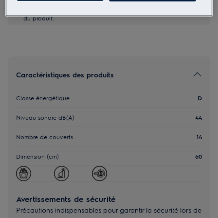
la réglementation EU 2023-988. Il est impératif de lire
attentivement l'intégralité du manuel avant toute utilisation
du produit.
Caractéristiques des produits
Classe énergétique
D
Niveau sonore dB(A)
44
Nombre de couverts
14
Dimension (cm)
60
Avertissements de sécurité
Précautions indispensables pour garantir la sécurité lors de