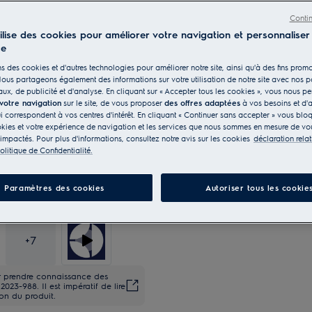
Bénéfices
Conti
Le lave-vaisselle AirDry Série 300 garan
tilise des cookies pour améliorer votre navigation et personnaliser
AirDry, une technologie naturelle pour
Des couverts de toutes formes et toutes 
ce
MaxiFlex.
s des cookies et d'autres technologies pour améliorer notre site, ainsi qu'à des fins promo
ous partageons également des informations sur votre utilisation de notre site avec nos p
ux, de publicité et d'analyse. En cliquant sur « Accepter tous les cookies », vous nous p
 votre navigation
sur le site, de vous proposer
des offres adaptées
à vos besoins et d'a
ui correspondent à vos centres d'intérêt. En cliquant « Continuer sans accepter » vous blo
kies et votre expérience de navigation et les services que nous sommes en mesure de vou
 impactés. Pour plus d'informations, consultez notre avis sur les cookies
déclaration rela
olitique de Confidentialité.
Paramètres des cookies
Autoriser tous les cookie
+
7
ur prendre connaissance des
23-988. Il est impératif de lire
ion du produit.