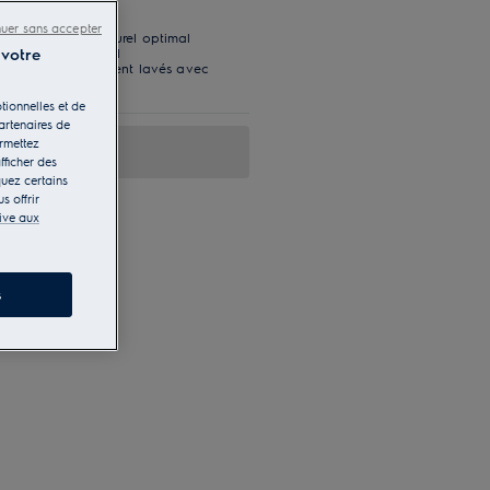
nuer sans accepter
tit un séchage naturel optimal
 votre
 un séchage optimal
les tailles, facilement lavés avec
tionnelles et de
artenaires de
ermettez
fficher des
quez certains
s offrir
tive aux
s