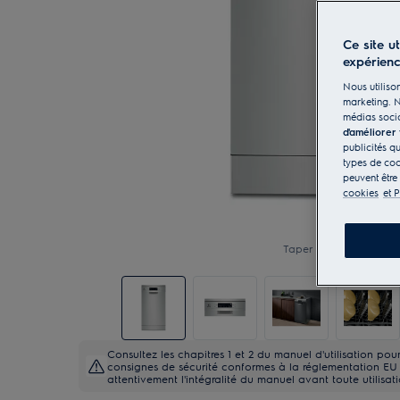
Ce site u
expérien
Nous utilison
marketing. N
médias socia
d'améliorer
publicités q
types de coo
peuvent être
cookies
et P
Taper pour zoomer
Consultez les chapitres 1 et 2 du manuel d'utilisation po
consignes de sécurité conformes à la réglementation EU 20
attentivement l'intégralité du manuel avant toute utilisat