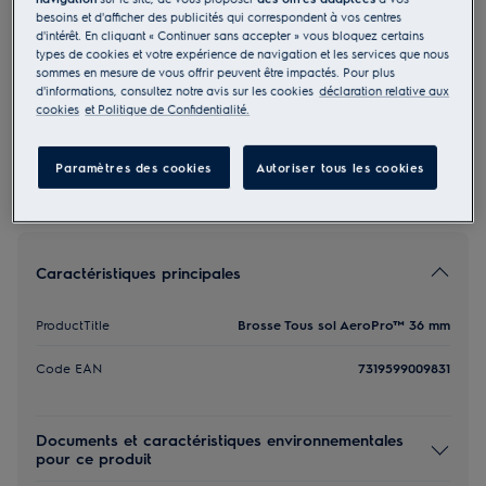
besoins et d'afficher des publicités qui correspondent à vos centres
ZE064
d'intérêt. En cliquant « Continuer sans accepter » vous bloquez certains
Brosse Tous sol AeroPro™ 36 mm
types de cookies et votre expérience de navigation et les services que nous
sommes en mesure de vous offrir peuvent être impactés. Pour plus
d'informations, consultez notre avis sur les cookies
déclaration relative aux
3 (1)
cookies
et Politique de Confidentialité.
Paramètres des cookies
Autoriser tous les cookies
Caractéristiques principales
ProductTitle
Brosse Tous sol AeroPro™ 36 mm
Code EAN
7319599009831
Documents et caractéristiques environnementales
pour ce produit