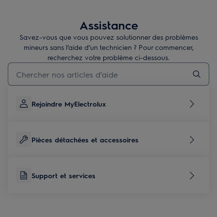
D.
Nombre de couverts standard pour le programme Eco.
E.
Durée du programme « Eco ».
Assistance
F.
Consommation en eau en litres/cycle (programme Eco).
G.
Niveau sonore exprimé en dB (A) et catégorie de niveau
Savez-vous que vous pouvez solutionner des problèmes
sonore.
mineurs sans l’aide d’un technicien ? Pour commencer,
recherchez votre problème ci-dessous.
Taper pour rechercher des articles de conseils
Rejoindre MyElectrolux
Pièces détachées et accessoires
Support et services