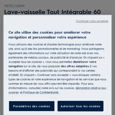
Y67EC400W
Lave-vaisselle Tout Intégrable 60
cm ComfortLift®
Continuer sans accepter
4.8 (69)
Ce site utilise des cookies pour améliorer votre
navigation et personnaliser votre expérience
Fiche d’information sur le produit
Nous utilisons des cookies et d'autres technologies pour améliorer notre
Bénéfices
site, ainsi qu'à des fins promotionnelles et de marketing. Nous partageons
Le lave-vaisselle 900 ComfortLift® facilite le chargement et le
également des informations sur votre utilisation de notre site avec nos
déchargement.
partenaires de médias sociaux, de publicité et d'analyse. En cliquant sur «
Le mécanisme ComfortLift permet de monter le panier inférieur à la
Accepter tous les cookies », vous nous permettez
d'améliorer votre
hauteur du panier supérieur
QuickSelect avec Ecometer : Vous guide pour économiser l'eau et
navigation
sur le site, de vous proposer
des offres adaptées
à vos
l'énergie
besoins et d'afficher des publicités qui correspondent à vos centres
d'intérêt. En cliquant « Continuer sans accepter » vous bloquez certains
types de cookies et votre expérience de navigation et les services que nous
sommes en mesure de vous offrir peuvent être impactés. Pour plus
d'informations, consultez notre avis sur les cookies
déclaration relative aux
cookies
et Politique de Confidentialité.
Consultez les chapitres 1 et 2 du manuel d'utilisation pour
prendre connaissance des consignes de sécurité conformes à
la réglementation EU 2023-988. Il est impératif de lire
attentivement l'intégralité du manuel avant toute utilisation
Paramètres des cookies
Autoriser tous les cookies
du produit.