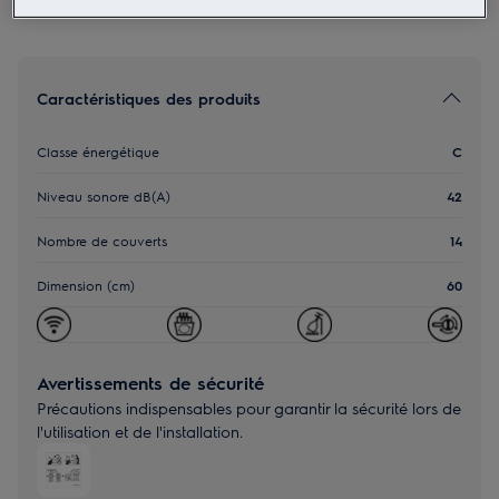
Caractéristiques des produits
Classe énergétique
C
Niveau sonore dB(A)
42
Nombre de couverts
14
Dimension (cm)
60
Avertissements de sécurité
Précautions indispensables pour garantir la sécurité lors de
l'utilisation et de l'installation.