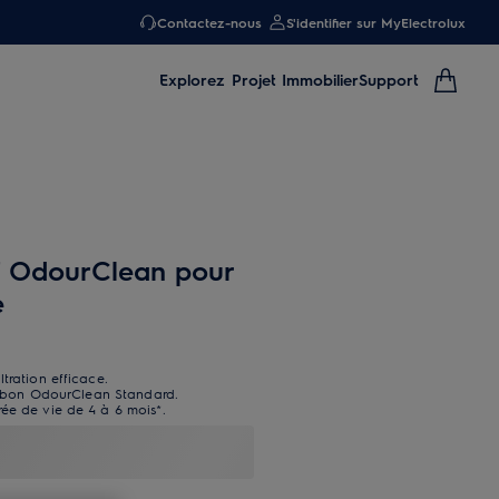
Contactez-nous
S'identifier sur MyElectrolux
Explorez
Projet Immobilier
Support
if OdourClean pour
e
tration efficace.
charbon OdourClean Standard.
ée de vie de 4 à 6 mois*.