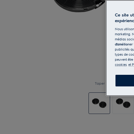
Ce site u
expérien
Nous utilison
marketing. N
médias socia
d'améliorer
publicités q
types de coo
peuvent être
cookies
et P
Taper pour zoomer