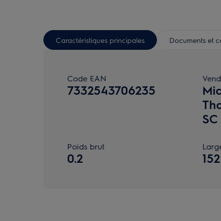
Caractéristiques principales
Documents et ca
Code EAN
Vend
7332543706235
Mid
Tha
SC
Poids brut
Larg
0.2
152