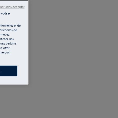
nuer sans accepter
 votre
tionnelles et de
artenaires de
ermettez
fficher des
quez certains
s offrir
tive aux
s