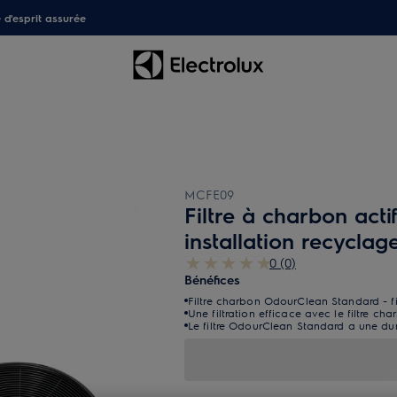
é d'esprit assurée
MCFE09
Filtre à charbon act
installation recyclag
0 (0)
Bénéfices
Filtre charbon OdourClean Standard - fil
Une filtration efficace avec le filtre 
Le filtre OdourClean Standard a une dur