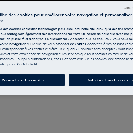
Conti
tilise des cookies pour améliorer votre navigation et personnaliser
ce
s des cookies et d'autres technologies pour améliorer notre site, ainsi qu'à des fins promo
ous partageons également des informations sur votre utilisation de notre site avec nos p
ux, de publicité et d'analyse. En cliquant sur « Accepter tous les cookies », vous nous p
 votre navigation
sur le site, de vous proposer
des offres adaptées
à vos besoins et d'a
ui correspondent à vos centres d'intérêt. En cliquant « Continuer sans accepter » vous blo
kies et votre expérience de navigation et les services que nous sommes en mesure de vou
 impactés. Pour plus d'informations, consultez notre avis sur les cookies
déclaration rela
olitique de Confidentialité.
Paramètres des cookies
Autoriser tous les cookie