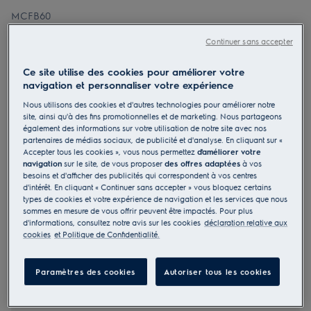
MCFB60
Filtre à charbon actif longue durée
Continuer sans accepter
OdourClean Plus pour installation
recyclage
Ce site utilise des cookies pour améliorer votre
navigation et personnaliser votre expérience
0 (0)
Bénéfices
Nous utilisons des cookies et d'autres technologies pour améliorer notre
site, ainsi qu'à des fins promotionnelles et de marketing. Nous partageons
Filtre à charbon OdourClean Plus - filtration avancée.
Filtration avancée avec le filtre à charbon OdourClean Plus.
également des informations sur votre utilisation de notre site avec nos
Le filtre à charbon OdourClean Plus a une durée de vie de 2 à 3
partenaires de médias sociaux, de publicité et d'analyse. En cliquant sur «
ans*.
Accepter tous les cookies », vous nous permettez
d'améliorer votre
Le filtre OdourClean Plus se nettoie facilement au lave-vaisselle.
navigation
sur le site, de vous proposer
des offres adaptées
à vos
besoins et d'afficher des publicités qui correspondent à vos centres
d'intérêt. En cliquant « Continuer sans accepter » vous bloquez certains
types de cookies et votre expérience de navigation et les services que nous
sommes en mesure de vous offrir peuvent être impactés. Pour plus
d'informations, consultez notre avis sur les cookies
déclaration relative aux
cookies
et Politique de Confidentialité.
Caractéristiques principales
Paramètres des cookies
Autoriser tous les cookies
Code EAN
7332543751822