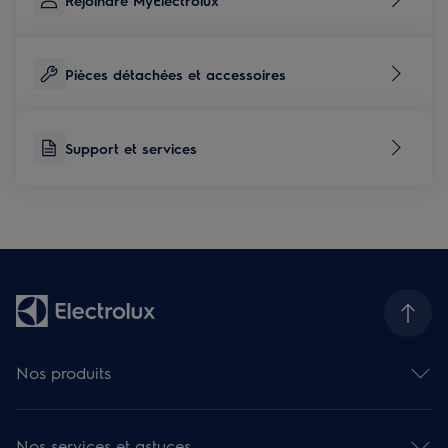
Pièces détachées et accessoires
Support et services
Nos produits
Fours
Plaques de cuisson
Nos services et astuces