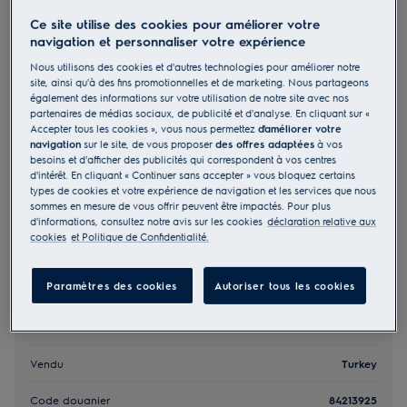
E3CFT211
Ce site utilise des cookies pour améliorer votre
Filtre à charbon Modèle T211
navigation et personnaliser votre expérience
Nous utilisons des cookies et d'autres technologies pour améliorer notre
site, ainsi qu'à des fins promotionnelles et de marketing. Nous partageons
0 (0)
également des informations sur votre utilisation de notre site avec nos
Bénéfices
partenaires de médias sociaux, de publicité et d'analyse. En cliquant sur «
Accepter tous les cookies », vous nous permettez
d'améliorer votre
This cooker hood filter remove odours and absorb grease
Replace the carbon filter every 4-6 months for an odour-free kitchen.
navigation
sur le site, de vous proposer
des offres adaptées
à vos
besoins et d'afficher des publicités qui correspondent à vos centres
d'intérêt. En cliquant « Continuer sans accepter » vous bloquez certains
types de cookies et votre expérience de navigation et les services que nous
sommes en mesure de vous offrir peuvent être impactés. Pour plus
d'informations, consultez notre avis sur les cookies
déclaration relative aux
cookies
et Politique de Confidentialité.
Caractéristiques principales
Paramètres des cookies
Autoriser tous les cookies
Code EAN
7321422815588
Vendu
Turkey
Code douanier
84213925