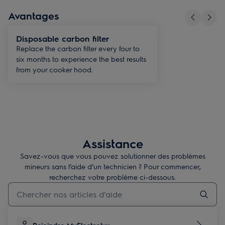
confiance à des accessoires fiables pour entretenir, réparer ou
Avantages
améliorer vos équipements en toute simplicité.
Disposable carbon filter
Replace the carbon filter every four to
six months to experience the best results
from your cooker hood.
Assistance
Savez-vous que vous pouvez solutionner des problèmes
mineurs sans l’aide d’un technicien ? Pour commencer,
recherchez votre problème ci-dessous.
Taper pour rechercher des articles de conseils
Rejoindre MyElectrolux