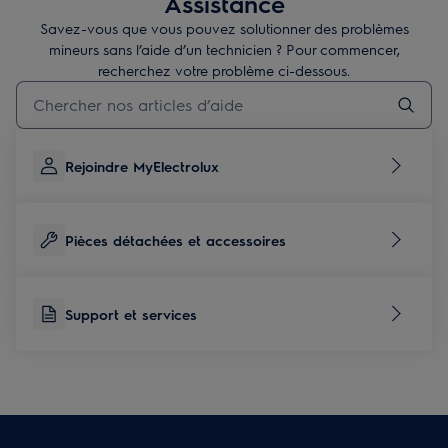
Assistance
confiance à des accessoires fiables pour entretenir, réparer ou
améliorer vos équipements en toute simplicité.
Savez-vous que vous pouvez solutionner des problèmes
mineurs sans l’aide d’un technicien ? Pour commencer,
recherchez votre problème ci-dessous.
Taper pour rechercher des articles de conseils
Rejoindre MyElectrolux
Pièces détachées et accessoires
Support et services