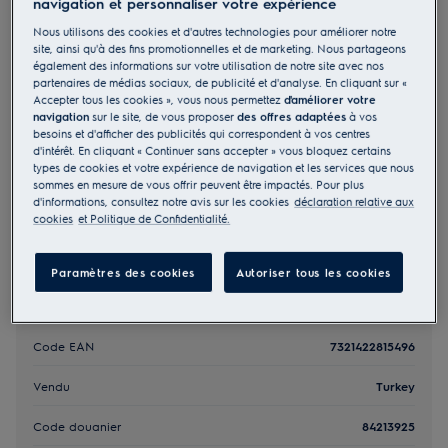
navigation et personnaliser votre expérience
E3CFE30
Nous utilisons des cookies et d'autres technologies pour améliorer notre
Filtre à charbon
site, ainsi qu'à des fins promotionnelles et de marketing. Nous partageons
également des informations sur votre utilisation de notre site avec nos
partenaires de médias sociaux, de publicité et d'analyse. En cliquant sur «
0 (0)
Accepter tous les cookies », vous nous permettez
d'améliorer votre
navigation
sur le site, de vous proposer
des offres adaptées
à vos
Bénéfices
besoins et d'afficher des publicités qui correspondent à vos centres
This cooker hood filter remove odours and absorb grease
d'intérêt. En cliquant « Continuer sans accepter » vous bloquez certains
types de cookies et votre expérience de navigation et les services que nous
sommes en mesure de vous offrir peuvent être impactés. Pour plus
d'informations, consultez notre avis sur les cookies
déclaration relative aux
cookies
et Politique de Confidentialité.
Paramètres des cookies
Autoriser tous les cookies
Caractéristiques principales
Code EAN
7321422815496
Vendu
Turkey
Code douanier
84213925