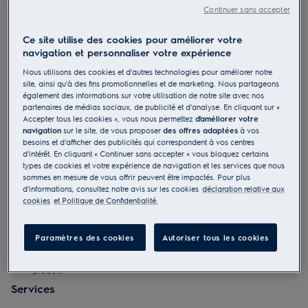
Continuer sans accepter
EPU72771DG
Purificateur d'air Pure 700
Ce site utilise des cookies pour améliorer votre
navigation et personnaliser votre expérience
5 (3)
Nous utilisons des cookies et d'autres technologies pour améliorer notre
Bénéfices
site, ainsi qu'à des fins promotionnelles et de marketing. Nous partageons
également des informations sur votre utilisation de notre site avec nos
Le purificateur d’air 2-en-1 avec fonction ventilateur dirige l’air vers
vous.
partenaires de médias sociaux, de publicité et d'analyse. En cliquant sur «
Recréez une brise naturelle avec les volets oscillants et la sortie d’air
Accepter tous les cookies », vous nous permettez
d'améliorer votre
inclinable.
navigation
sur le site, de vous proposer
des offres adaptées
à vos
Assainissement de l’air en profondeur avec ioniseur supplémentaire
besoins et d'afficher des publicités qui correspondent à vos centres
d'intérêt. En cliquant « Continuer sans accepter » vous bloquez certains
types de cookies et votre expérience de navigation et les services que nous
sommes en mesure de vous offrir peuvent être impactés. Pour plus
d'informations, consultez notre avis sur les cookies
déclaration relative aux
cookies
et Politique de Confidentialité.
Veuillez consulter le manuel d'utilisation pour prendre
Paramètres des cookies
Autoriser tous les cookies
connaissance des avertissements et informations de sécurité
conformes à la réglementation EU 2023-988. Pour garantir
votre sécurité, lisez intégralement le manuel avant d'utiliser le
produit.
Services