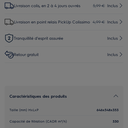
Livraison colis, en 2 à 4 jours ouvrés
5,99 €
Inclus
Livraison en point relais PickUp Colissimo
4,99 €
Inclus
Tranquillité d'esprit assurée
Inclus
Retour gratuit
Inclus
Caractéristiques des produits
Taille (mm) HxLxP
646x548x353
Capacité de filtration (CADR m³/h)
330