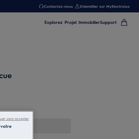
Contactez-nous
S'identifier sur MyElectrolux
Explorez
Projet Immobilier
Support
ecue
nuer sans accepter
 votre