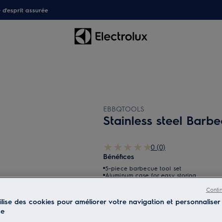
é d'esprit assurée
EBBQTOOLS
Stainless steel Barb
0 (0)
Bénéfices
5-piece barbecue tool set
Aluminum case for easy storing
High quality stainless steel tools
Conti
tilise des cookies pour améliorer votre navigation et personnaliser
ce