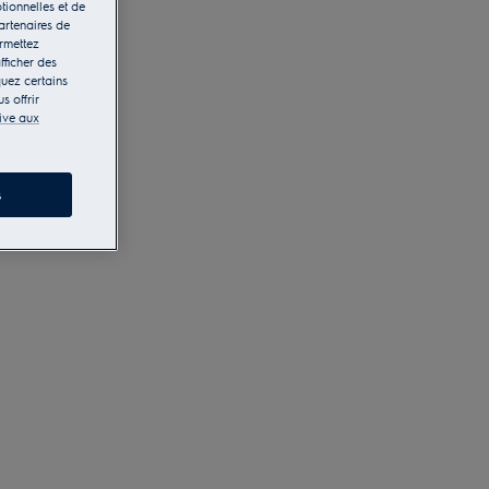
tionnelles et de
artenaires de
ermettez
fficher des
quez certains
s offrir
tive aux
s