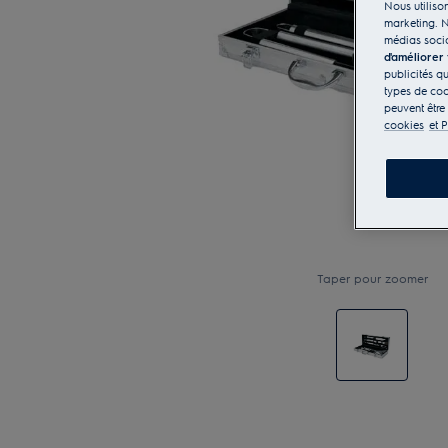
Nous utilison
marketing. N
médias socia
d'améliorer
publicités q
types de coo
peuvent être
cookies
et P
Taper pour zoomer