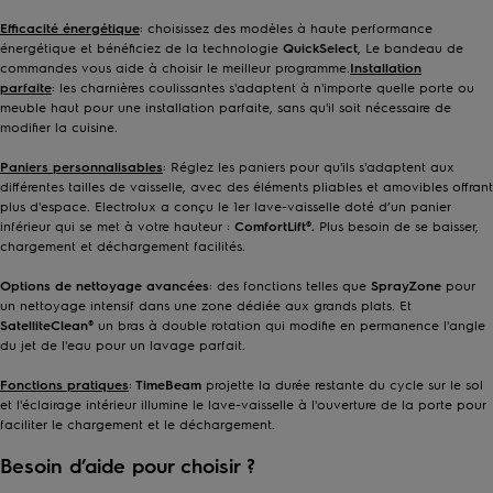
Efficacité énergétique
: choisissez des modèles à haute performance
énergétique et bénéficiez de la technologie
QuickSelect
, Le bandeau de
commandes vous aide à choisir le meilleur programme.
Installation
parfaite
:
les charnières coulissantes s'adaptent à n'importe quelle porte ou
meuble haut pour une installation parfaite, sans qu'il soit nécessaire de
modifier la cuisine.
Paniers personnalisables
: Réglez les paniers pour qu'ils s'adaptent aux
différentes tailles de vaisselle, avec des éléments pliables et amovibles offrant
plus d'espace. Electrolux a conçu le 1er lave-vaisselle doté d’un panier
inférieur qui se met à votre hauteur :
ComfortLift®.
Plus besoin de se baisser,
chargement et déchargement facilités.
Options de nettoyage avancées
: des fonctions telles que
SprayZone
pour
un nettoyage intensif dans une zone dédiée aux grands plats. Et
SatelliteClean®
un bras à double rotation qui modifie en permanence l'angle
du jet de l'eau pour un lavage parfait.
Fonctions pratiques
:
TimeBeam
projette la durée restante du cycle sur le sol
et l'éclairage intérieur illumine le lave-vaisselle à l'ouverture de la porte pour
faciliter le chargement et le déchargement.
Besoin d’aide pour choisir ?