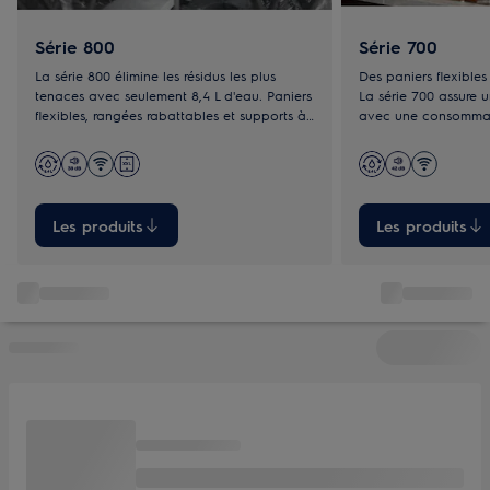
Série 800
Série 700
La série 800 élimine les résidus les plus
Des paniers flexibles
tenaces avec seulement 8,4 L d'eau. Paniers
La série 700 assure 
flexibles, rangées rabattables et supports à
avec une consommati
verres pour un chargement flexible et
sur son cycle Eco. S
optimisé.
dotés de sections ra
à la taille et à la fo
Les produits
Les produits