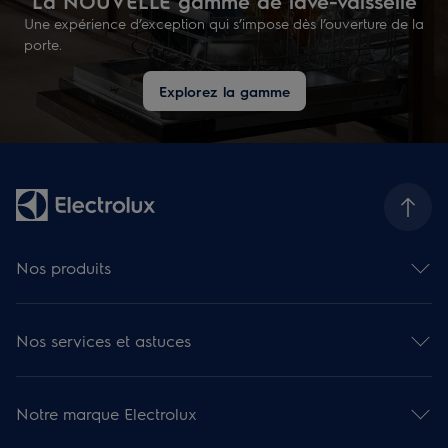
La NOUVELLE gamme de lave-vaisselle
Une expérience d’exception qui s’impose dès l’ouverture de la
porte.
Explorez la gamme
Nos produits
Fours
Plaques de cuisson
Nos services et astuces
Hottes
Réfrigérateurs et caves à vin
Aide en ligne
Réfrigérateurs-congélateurs combinés
Besoin d'aide ? Consultez nos articles
Congélateurs
Notre marque Electrolux
Réparation
Lave-vaisselle
Garantie et Extension de garantie