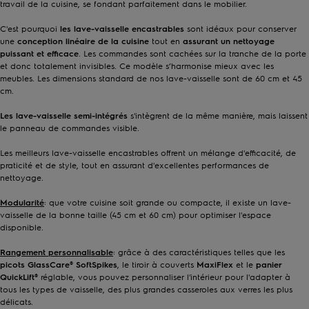
travail de la cuisine, se fondant parfaitement dans le mobilier.
C'est pourquoi
les
lave-vaisselle encastrables
sont idéaux pour conserver
une
conception linéaire de la cuisine
tout en
assurant un nettoyage
puissant et efficace
. Les commandes sont cachées sur la tranche de la porte
et donc totalement invisibles. Ce modèle s’harmonise mieux avec les
meubles. Les dimensions standard de nos lave-vaisselle sont de 60 cm et 45
cm.
Les lave-vaisselle semi-intégrés
s'intègrent de la même manière, mais laissent
le panneau de commandes visible.
Les meilleurs lave-vaisselle encastrables offrent un mélange d'efficacité, de
praticité et de style, tout en assurant d'excellentes performances de
nettoyage.
Modularité
: que votre cuisine soit grande ou compacte, il existe un lave-
vaisselle de la bonne taille (45 cm et 60 cm) pour optimiser l'espace
disponible.
Rangement personnalisable
:
grâce à des caractéristiques telles que les
picots GlassCare® SoftSpikes
, le tiroir à couverts
MaxiFlex
et le
panier
QuickLift®
réglable, vous pouvez personnaliser l'intérieur pour l'adapter à
tous les types de vaisselle, des plus grandes casseroles aux verres les plus
délicats.