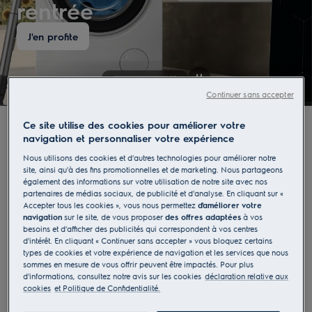
rentrée
J'en profite
Continuer sans accepter
Ce site utilise des cookies pour améliorer votre
navigation et personnaliser votre expérience
Nos catégories
Nous utilisons des cookies et d'autres technologies pour améliorer notre
site, ainsi qu'à des fins promotionnelles et de marketing. Nous partageons
également des informations sur votre utilisation de notre site avec nos
partenaires de médias sociaux, de publicité et d'analyse. En cliquant sur «
Cuisson
Soin du linge
Accepter tous les cookies », vous nous permettez
d'améliorer votre
navigation
sur le site, de vous proposer
des offres adaptées
à vos
besoins et d'afficher des publicités qui correspondent à vos centres
Réfrigérateur et congélateur
d'intérêt. En cliquant « Continuer sans accepter » vous bloquez certains
types de cookies et votre expérience de navigation et les services que nous
sommes en mesure de vous offrir peuvent être impactés. Pour plus
Lave-vaisselle
Aspirateur
d'informations, consultez notre avis sur les cookies
déclaration relative aux
cookies
et Politique de Confidentialité.
Traitement de l’air